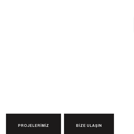
Düşlediğiniz Eve
Ulaşmaya
Hazır
mısınız?
PROJELERİMİZ
BİZE ULAŞIN