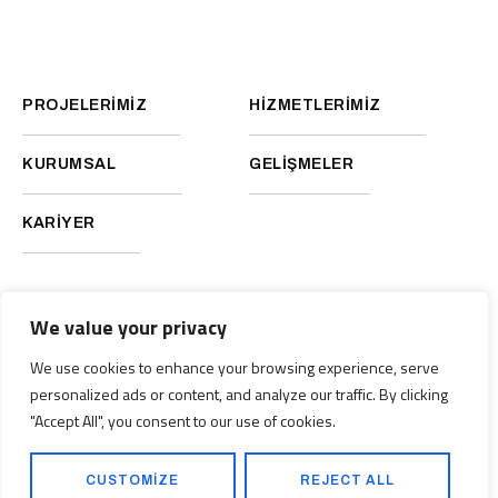
PROJELERİMİZ
HİZMETLERİMİZ
KURUMSAL
GELİŞMELER
KARİYER
We value your privacy
We use cookies to enhance your browsing experience, serve
personalized ads or content, and analyze our traffic. By clicking
HAKKIMIZDA
"Accept All", you consent to our use of cookies.
İnşaat sektöründe verimlilik, kalite, iş ve
KATALOGLAR
çalışan güvenliği konularında standartları
belirleyen Kıbrıs’ın en güvenilir şirketleri
Katalog 2024
arasında yer alarak çalışmalarımızı inovatif
CUSTOMIZE
REJECT ALL