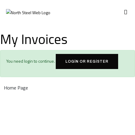
ABOUT US
My Invoices
You need login to continue.
LOGIN OR REGISTER
Home Page