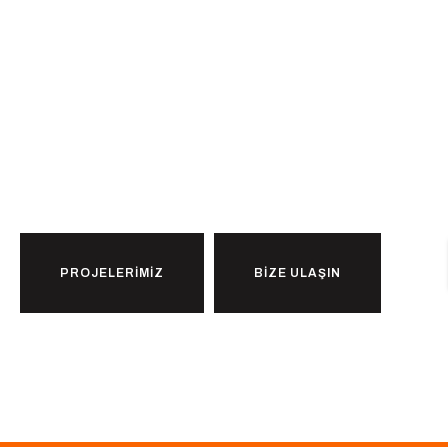
Düşlediğiniz Eve
Ulaşmaya
Hazır
mısınız?
PROJELERİMİZ
BİZE ULAŞIN