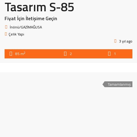
Tasarım S-85
Fiyat İçin İletişime Geçin
İnönü/GAZİMAĞUSA
Çelik Yapı
3 yıl ago
2
85 m
2
1
Tamamlanmış