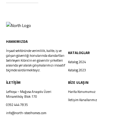
HAKKIMIZDA
İnşaat sektöründe verimlilik, kalite, iş ve
KATALOGLAR
çalışan güvenliği konularında standartları
belirleyen Kıbrıs’ın en güvenilir şirketleri
Katalog 2024
arasında yer alarak çalışmalarımızı inovatif
biçimde sürdürmekteyiz.
Katalog 2023
İLETİŞİM
BIZE ULAŞIN
Lefkoşa – Mağusa Anayolu Üzeri
Harita Konumumuz
Minareliköy Blok:170
İletişim Kanallarımız
0392 444 78 35
info@north-steelhomes.com