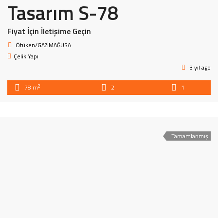
Tasarım S-78
Fiyat İçin İletişime Geçin
Ötüken/GAZİMAĞUSA
Çelik Yapı
3 yıl ago
2
78 m
2
1
Tamamlanmış