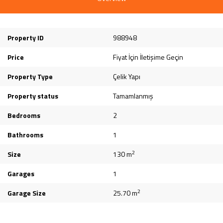
Property ID
988948
Price
Fiyat İçin İletişime Geçin
Property Type
Çelik Yapı
Property status
Tamamlanmış
Bedrooms
2
Bathrooms
1
2
Size
130 m
Garages
1
2
Garage Size
25.70 m