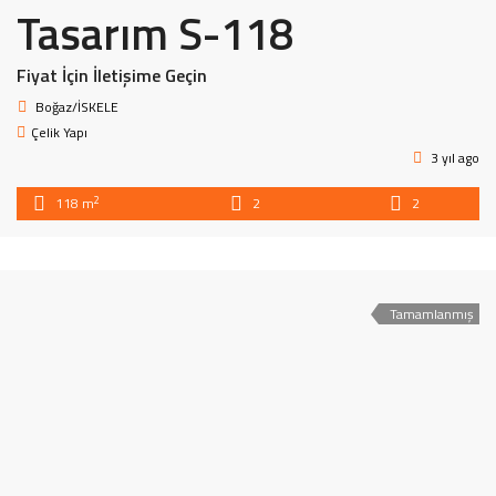
Tasarım S-118
Fiyat İçin İletişime Geçin
Boğaz/İSKELE
Çelik Yapı
3 yıl ago
2
118 m
2
2
Tamamlanmış