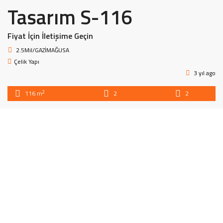
Tasarım S-116
Fiyat İçin İletişime Geçin
2.5Mil/GAZİMAĞUSA
Çelik Yapı
3 yıl ago
2
116 m
2
2