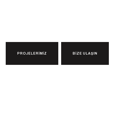
Ulaşmaya
Hazır
mısınız?
PROJELERİMİZ
BİZE ULAŞIN