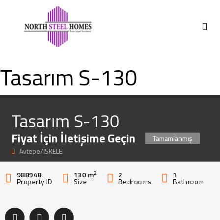
ABOUT US
Tasarım S-130
Tasarım S-130
Fiyat İçin İletişime Geçin
Tamamlanmış
Avtepe/İSKELE
2
988948
130
m
2
1
Property ID
Size
Bedrooms
Bathroom